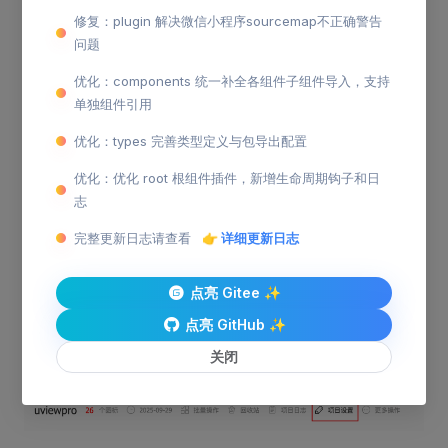
修复：plugin 解决微信小程序sourcemap不正确警告
我们假定您一个项目中，需要扩展多个图标，所以您应该
问题
把各个图标收集进一个阿里图标库的项目中，即使您后面
优化：components 统一补全各组件子组件导入，支持
不断的扩展图标，也能让它们在同一个库中。
单独组件引用
一般情况下，我们建议您在收藏的项目中，使用"下载至
优化：types 完善类型定义与包导出配置
本地"的功能，而后解压，复制文件夹中
优化：优化 root 根组件插件，新增生命周期钩子和日
的"iconfont.css"至 uni-app 目中(其余的文件可忽略)
志
下面的操作默认您已进入阿里图标库的"图标管理"栏目中
完整更新日志请查看
👉 详细更新日志
我们建议，您应该修改这个图标的前缀，这样以后有
点亮 Gitee ✨
新图标加入的时候，不用每次频繁修改前缀，在右上
点亮 GitHub ✨
角的"更多操作"中，进入"编辑项目"：
关闭