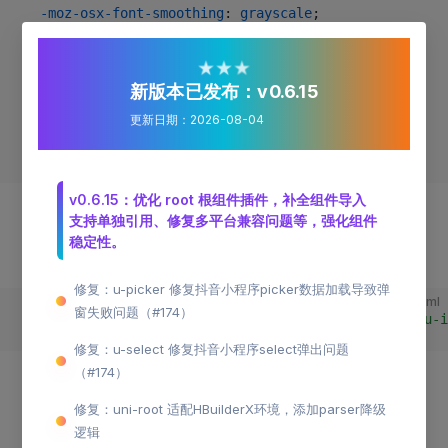
  -moz-osx-font-smoothing
: 
grayscale
;
}
★
★
★
/* 字体图标的前缀为"custom-icon-" */
新版本已发布：v0.6.15
.custom-icon-copy:before
 {
更新日期：2026-08-04
  content
: 
"
\e641
"
;
}
v0.6.15：优化 root 根组件插件，补全组件导入
通过如下方式引用：
支持单独引用、修复多平台兼容问题等，强化组件
稳定性。
通过
指定类名为
custom-prefix
custom-icon
修复：u-picker 修复抖音小程序picker数据加载导致弹
html
窗失败问题（#174）
<
u-icon
 name
=
"copy"
 custom-prefix
=
"custom-icon"
></
u-i
修复：u-select 修复抖音小程序select弹出问题
（#174）
修复：uni-root 适配HBuilderX环境，添加parser降级
逻辑
基础说明