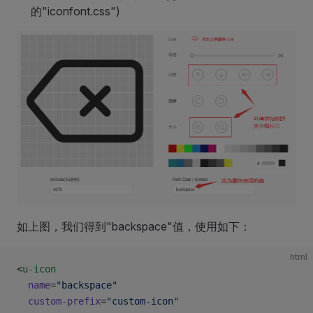
的"iconfont.css")
如上图，我们得到"backspace"值，使用如下：
html
<
u-icon
  name
=
"backspace"
  custom-prefix
=
"custom-icon"