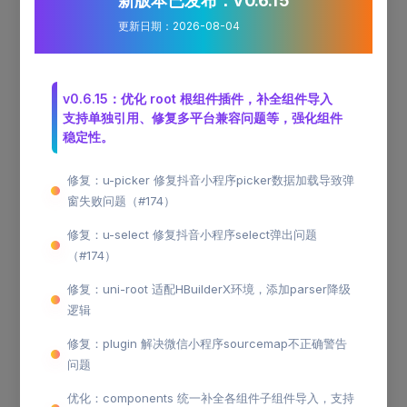
新版本已发布：v0.6.15
微信小程序只能通过微信扫码查看
更新日期：2026-08-04
安卓版本只能在安卓使用，可以用安卓浏览器或者 QQ
扫码进行安装(
微信中不能扫码安装
)，安装过程中您可
能需要勾选相应的提示，允许安装来自非应用市场的
APP，或者您需要在
中打开
允许安装来自未知
设置
v0.6.15：优化 root 根组件插件，补全组件导入
来源的应用
支持单独引用、修复多平台兼容问题等，强化组件
稳定性。
修复：u-picker 修复抖音小程序picker数据加载导致弹
窗失败问题（#174）
说明
修复：u-select 修复抖音小程序select弹出问题
文档中也有相应的演示示例，但它是通过
嵌入
iframe
（#174）
到网页的，所以可能会造成某些 uni-appAPI 在网页上(浏
修复：uni-root 适配HBuilderX环境，添加parser降级
览器 F12 手机调试模式无问题)无法使用，造成组件有
逻辑
BUG 的错觉。
修复：plugin 解决微信小程序sourcemap不正确警告
问题
注意：
建议您只在浏览文档时使用文档右侧的演示功
能，电脑示例由于分辨率和 uni-app 用
单位的问
rpx
优化：components 统一补全各组件子组件导入，支持