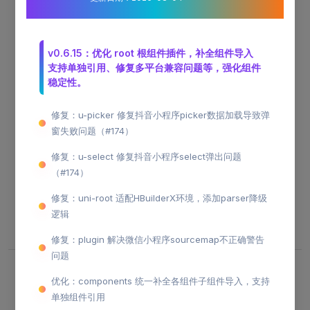
提示
由于右侧的演示是通过iframe标签引入的，缺少了手机端运
行的相关API，或者因为演示区域太小，或者电脑分别率不
v0.6.15：优化 root 根组件插件，补全组件导入
够高 ，导致演示可能会有问题，手机端有不会这些问题，
支持单独引用、修复多平台兼容问题等，强化组件
稳定性。
请在右上角的"演示"中用手机扫码查看对应的效果。
修复：u-picker 修复抖音小程序picker数据加载导致弹
窗失败问题（#174）
该布局一般用于商品详情页底部引导用户快速购买商品的
场景，开发者可以根据自己的需求修改布局结构和样式，
修复：u-select 修复抖音小程序select弹出问题
（#174）
该组件依赖于uView Pro框架，请在安装uView Pro的情
况下使用。
修复：uni-root 适配HBuilderX环境，添加parser降级
逻辑
修复：plugin 解决微信小程序sourcemap不正确警告
问题
扫码预览
优化：components 统一补全各组件子组件导入，支持
单独组件引用