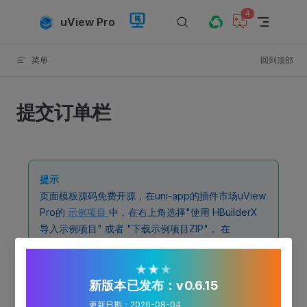
4
Skip to content
uView Pro
菜单
回到顶部
提交订单栏
提示
页面模板源码免费开源，在uni-app的插件市场uView
Pro的
示例项目
中，在右上角选择"使用 HBuilderX
导入示例项目" 或者 "下载示例项目ZIP"， 在
VSCode/HX中运行项目即可看到和使用模板。
★
★
★
新版本已发布：v0.6.15
更新日期：2026-08-04