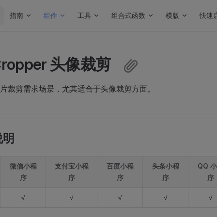
Main Navigation
指南
组件
工具
组合式函数
模版
快速
rCropper 头像裁剪
片裁剪需求场景，尤其适合于头像裁剪方面。
说明
微信小程
支付宝小程
百度小程
头条小程
QQ 
序
序
序
序
序
√
√
√
√
√