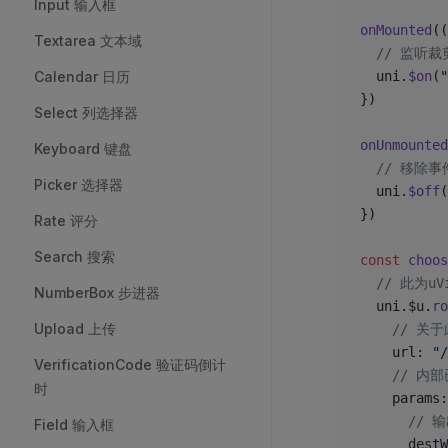
Input 输入框
onMounted
((
Textarea 文本域
  // 监听
Calendar 日历
  uni.
$on
(
"
})
Select 列选择器
onUnmounted
Keyboard 键盘
  // 移除
Picker 选择器
  uni.
$off
(
})
Rate 评分
Search 搜索
const
 choos
  // 此为u
NumberBox 步进器
  uni.$u.
ro
Upload 上传
    // 
    url: 
"/
VerificationCode 验证码倒计
    // 
时
    params:
      /
Field 输入框
      destW