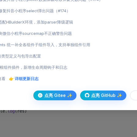
t 修复抖音小程序select弹出问题（#174）
up
 lang
=
"ts"
>
f, onMounted, onUnmounted } 
from
 'vue'
 适配HBuilderX环境，添加parser降级逻辑
 解决微信小程序sourcemap不正确警告问题
r
 =
 ref
(
"https://ik.imagekit.io/anyup/uview-pro/common/l
nents 统一补全各组件子组件导入，支持单独组件引用
裁剪页发布的事件，获得裁剪结果
eAvatarCropper
 =
 (
path
) 
=>
 {
 完善类型定义与包导出配置
lue 
=
 path
ot 根组件插件，新增生命周期钩子和日志
在此上传到服务端
dFile
({
查看
👉 详细更新日志
ttp://www.example.com/upload"
,
h: path,
点亮 Gitee ✨
点亮 GitHub ✨
file"
,
e
: (
res
) 
=>
 {
le.
log
(res)