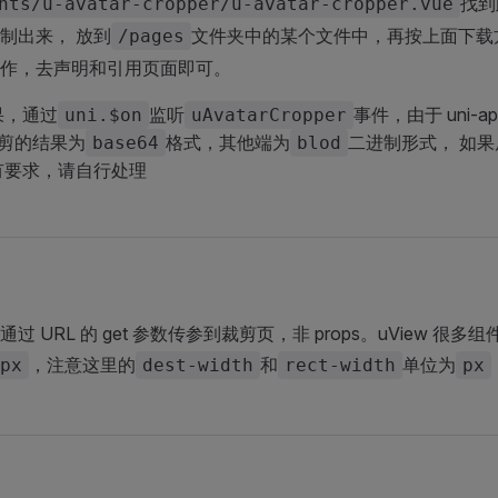
找到
nts/u-avatar-cropper/u-avatar-cropper.vue
制出来， 放到
文件夹中的某个文件中，再按上面下载
/pages
作，去声明和引用页面即可。
果，通过
监听
事件，由于 uni-ap
uni.$on
uAvatarCropper
裁剪的结果为
格式，其他端为
二进制形式， 如果
base64
blod
有要求，请自行处理
 URL 的 get 参数传参到裁剪页，非 props。uView 很多组
，注意这里的
和
单位为
px
dest-width
rect-width
px