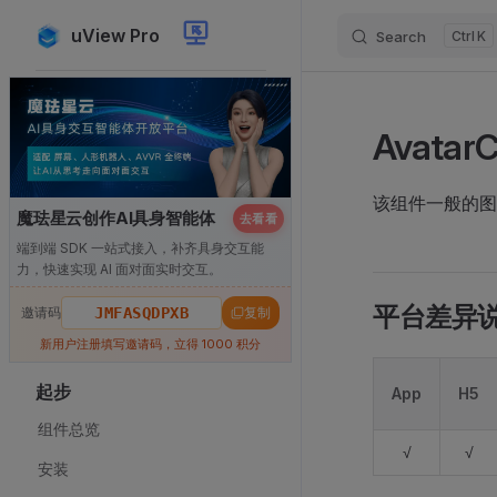
uView Pro
Search
K
Skip to content
Sidebar Navigation
Avata
该组件一般的图
魔珐星云创作AI具身智能体
去看看
端到端 SDK 一站式接入，补齐具身交互能
力，快速实现 AI 面对面实时交互。
平台差异
邀请码
JMFASQDPXB
复制
新用户注册填写邀请码，立得 1000 积分
起步
App
H5
组件总览
√
√
安装