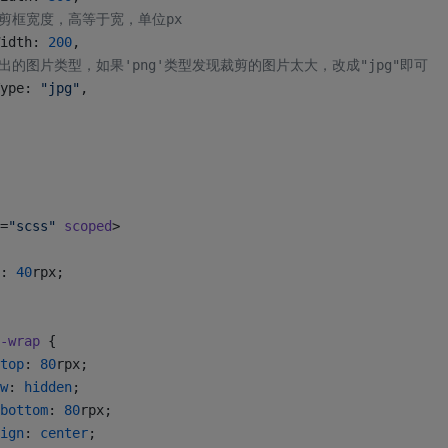
/ 裁剪框宽度，高等于宽，单位px
idth: 
200
,
/ 输出的图片类型，如果'png'类型发现裁剪的图片太大，改成"jpg"即可
ype: 
"jpg"
,
=
"scss"
 scoped
>
: 
40
rpx;
-wrap
 {
top
: 
80
rpx;
w
: 
hidden
;
bottom
: 
80
rpx;
ign
: 
center
;