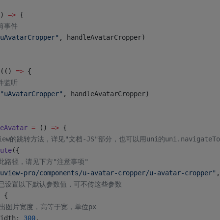
) 
=>
 {
裁剪事件
uAvatarCropper"
, handleAvatarCropper)
(() 
=>
 {
事件监听
"uAvatarCropper"
, handleAvatarCropper)
eAvatar
 =
 () 
=>
 {
View的跳转方法，详见"文档-JS"部分，也可以用uni的uni.navigateTo
ute
({
关于此路径，请见下方"注意事项"
uview-pro/components/u-avatar-cropper/u-avatar-cropper"
,
内部已设置以下默认参数值，可不传这些参数
 {
/ 输出图片宽度，高等于宽，单位px
idth: 
300
,