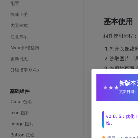
配置
快速上手
基本使用
内置样式
组件使用流程：
注意事项
Nvue排错指南
打开头像裁
选取图片，
更新日志
在原始页面
升级指南 0.4.x
新版本已
★
★
★
<
template
>
基础组件
更新日期：2
  <
view
 cla
    <
view
 c
Color 色彩
      <
imag
Icon 图标
    </
view
>
v0.6.15：
    <
u-butt
性。
Image 图片
  </
view
>
Button 按钮
</
template
>
修复：u-pick