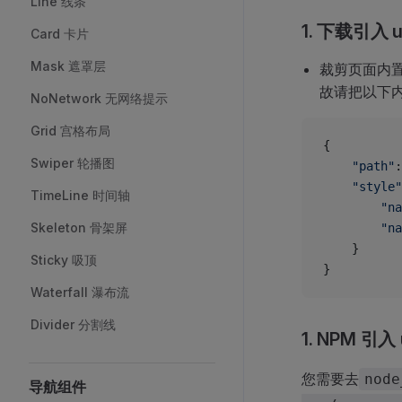
Line 线条
1. 下载引入 
Card 卡片
Mask 遮罩层
裁剪页面内置
故请把以下
NoNetwork 无网络提示
Grid 宫格布局
{
Swiper 轮播图
	"path"
:
	"style"
TimeLine 时间轴
		"
Skeleton 骨架屏
		"
	}
Sticky 吸顶
}
Waterfall 瀑布流
Divider 分割线
1. NPM 引入
您需要去
node
导航组件