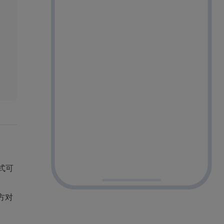
式可
方对