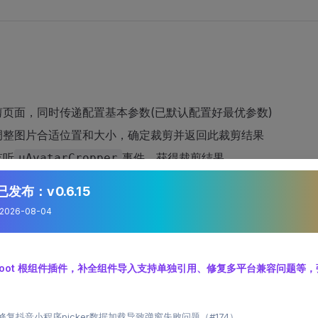
剪页面，同时传递配置基本参数(已默认配置好最优参数)
调整图片合适位置和大小，确定裁剪并返回此裁剪结果
监听
事件，获得裁剪结果
uAvatarCropper
发布：v0.6.15
026-08-04
ss
=
"wrap"
>
lass
=
"u-avatar-wrap"
>
e
 class
=
"u-avatar-demo"
 :src
=
"avatar"
 mode
=
"aspectFill"
>
优化 root 根组件插件，补全组件导入支持单独引用、修复多平台兼容问题等
on
 @tap
=
"chooseAvatar"
>进入裁剪页</
u-button
>
er 修复抖音小程序picker数据加载导致弹窗失败问题（#174）