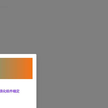
html
</
image
>
，强化组件稳定