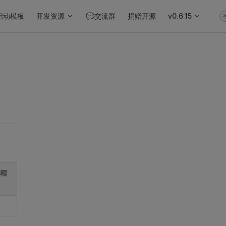
启动模板
开发资源
💬交流群
捐赠开源
v0.6.15
小程