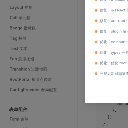
Layout 布局
修复：u-selec
<
script
 set
Cell 单元格
import
 { re
修复：uni-root
Badge 徽标数
修复：plugin
const
 avata
Tag 标签
优化：compo
// 监听从
Text 文本
const
 handl
优化：types
  avatar.va
Fab 悬浮按钮
优化：优化 ro
  // 可以
Transition 过渡动画
  uni.
uploa
完整更新日志请
    url: 
"h
RootPortal 根节点传送
    filePat
ConfigProvider 全局配置
    name: 
"
    complet
      conso
表单组件
    },
  })
Form 表单
}