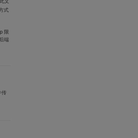
此文
方式
p 限
后端
件传