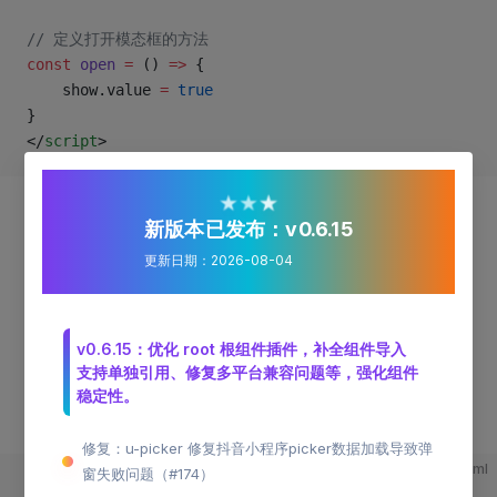
// 定义打开模态框的方法
const
 open
 =
 () 
=>
 {
	show.value 
=
 true
}
</
script
>
★
★
★
新版本已发布：v0.6.15
更新日期：2026-08-04
传入富文本内容
有时候我们需要给模态框的内容，不一定是纯文本的字符
v0.6.15：优化 root 根组件插件，补全组件导入
串，可能会需要换行，嵌入其他元素等，这时候我们可以
支持单独引用、修复多平台兼容问题等，强化组件
使用
功能，再结合uni-app
组件， 就
slot
rictText
稳定性。
能传入富文本内容了，如下演示：
修复：u-picker 修复抖音小程序picker数据加载导致弹
html
窗失败问题（#174）
<
template
>