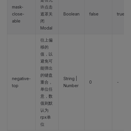
mask-
许点击
close-
遮罩关
Boolean
false
true
able
闭
Modal
往上偏
移的
值，以
避免可
能弹出
的键盘
negative-
String |
重合，
0
-
top
Number
单位任
意，数
值则默
认为
rpx单
位