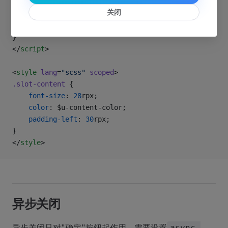
// 定义打开模态框的方法
关闭
const
 open
 =
 () 
=>
 {
	show.value 
=
 true
}
</
script
>
<
style
 lang
=
"scss"
 scoped
>
.slot-content
 {
	font-size
: 
28
rpx;
	color
: $u-content-color;
	padding-left
: 
30
rpx;
}
</
style
>
异步关闭
异步关闭只对"确定"按钮起作用，需要设置
async-