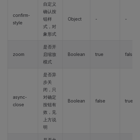
自定义
确认按
confirm-
钮样
Object
-
-
style
式，对
象形式
是否开
zoom
启缩放
Boolean
true
false
模式
是否异
步关
闭，只
async-
对确定
Boolean
false
true
close
按钮有
效，见
上方说
明
是否允