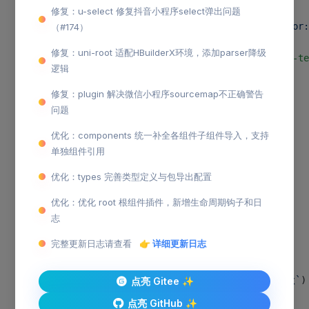
	<
view
>
修复：u-select 修复抖音小程序select弹出问题
		<
u-modal
 v-model
=
"show"
 :title-style
=
"{color:
（#174）
			<
view
 class
=
"slot-content"
>
修复：uni-root 适配HBuilderX环境，添加parser降级
				<
rich-text
 :nodes
=
"content"
></
rich-te
逻辑
			</
view
>
		</
u-modal
>
修复：plugin 解决微信小程序sourcemap不正确警告
		<
u-button
 @click
=
"open"
>
问题
			打开模态框
优化：components 统一补全各组件子组件导入，支持
		</
u-button
>
单独组件引用
	</
view
>
</
template
>
优化：types 完善类型定义与包导出配置
<
script
 setup
 lang
=
"ts"
>
优化：优化 root 根组件插件，新增生命周期钩子和日
import
 { ref } 
from
 'vue'
志
完整更新日志请查看
👉 详细更新日志
// 定义响应式数据
const
 show
 =
 ref
<
boolean
>(
false
)
const
 content
 =
 ref
<
string
>(
`空山新雨后<br>天气晚来秋`
)
点亮 Gitee ✨
点亮 GitHub ✨