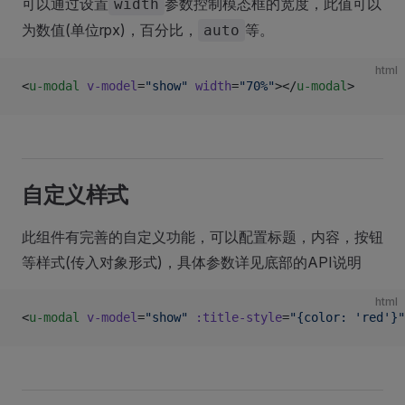
可以通过设置
参数控制模态框的宽度，此值可以
width
为数值(单位rpx)，百分比，
等。
auto
html
<
u-modal
 v-model
=
"show"
 width
=
"70%"
></
u-modal
>
自定义样式
此组件有完善的自定义功能，可以配置标题，内容，按钮
等样式(传入对象形式)，具体参数详见底部的API说明
html
<
u-modal
 v-model
=
"show"
 :title-style
=
"{color: 'red'}"