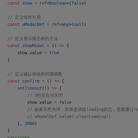
const
 show
 =
 ref
<
boolean
>(
false
)
// 定义组件引用
const
 uModalRef
 =
 ref
<
any
>(
null
)
// 定义显示模态框的方法
const
 showModal
 =
 () 
=>
 {
	show.value 
=
 true
}
// 定义确认按钮的回调函数
const
 confirm
 =
 () 
=>
 {
	setTimeout
(() 
=>
 {
		// 3秒后自动关闭
		show.value 
=
 false
		// 如果不想关闭，而单是清除loading状态，需要通过
		// uModalRef.value?.clearLoading()
	}, 
3000
)
}
</
script
>