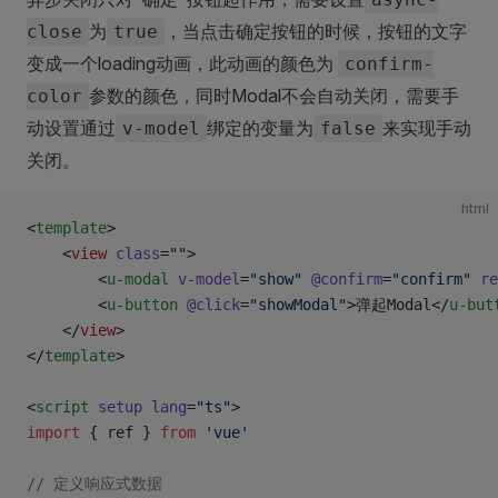
为
，当点击确定按钮的时候，按钮的文字
close
true
变成一个loading动画，此动画的颜色为
confirm-
参数的颜色，同时Modal不会自动关闭，需要手
color
动设置通过
绑定的变量为
来实现手动
v-model
false
关闭。
html
<
template
>
	<
view
 class
=
""
>
		<
u-modal
 v-model
=
"show"
 @confirm
=
"confirm"
 re
		<
u-button
 @click
=
"showModal"
>弹起Modal</
u-but
	</
view
>
</
template
>
<
script
 setup
 lang
=
"ts"
>
import
 { ref } 
from
 'vue'
// 定义响应式数据