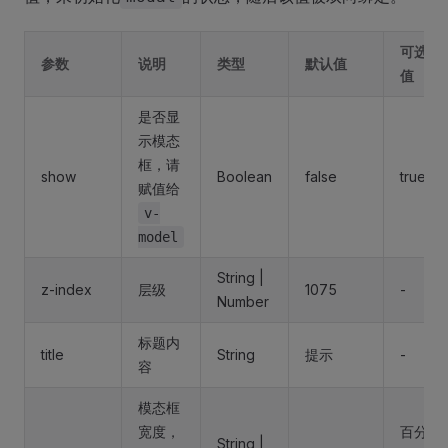
可选
参数
说明
类型
默认值
值
是否显
示模态
框，请
show
Boolean
false
true
赋值给
v-
model
String |
z-index
层级
1075
-
Number
标题内
title
String
提示
-
容
模态框
宽度，
百分
String |