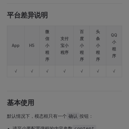
平台差异说明
微
百
头
QQ
信
支付
度
条
小
App
H5
小
宝小
小
小
程
程
程序
程
程
序
序
序
序
√
√
√
√
√
√
√
基本使用
默认情况下，模态框只有一个
按钮：
确认
请至少要配置弹框的内容参数
。
content