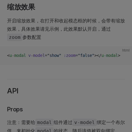
缩放效果
开启缩放效果，在打开和收起模态框的时候，会带有缩放
效果，具体效果请见示例，此效果默认开启，通过
参数配置
zoom
html
<
u-modal
 v-model
=
"show"
 :zoom
=
"false"
></
u-modal
>
API
Props
注意：需要给
组件通过
绑定一个布尔
modal
v-model
值，来初始化
的状态，随后该值被双向绑定。
modal