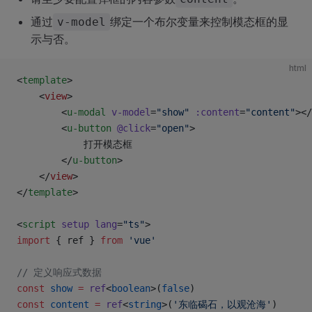
通过
绑定一个布尔变量来控制模态框的显
v-model
示与否。
html
<
template
>
	<
view
>
		<
u-modal
 v-model
=
"show"
 :content
=
"content"
></
		<
u-button
 @click
=
"open"
>
			打开模态框
		</
u-button
>
	</
view
>
</
template
>
<
script
 setup
 lang
=
"ts"
>
import
 { ref } 
from
 'vue'
// 定义响应式数据
const
 show
 =
 ref
<
boolean
>(
false
)
const
 content
 =
 ref
<
string
>(
'东临碣石，以观沧海'
)