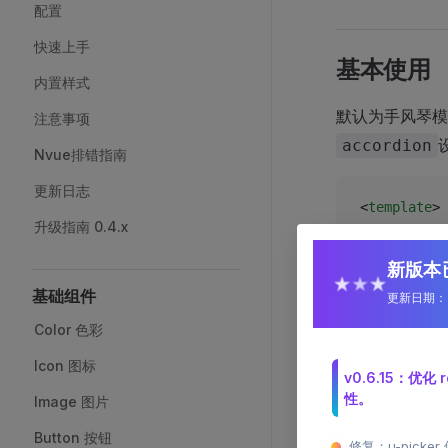
配置
快速上手
基本使用
内置样式
默认为手风琴模
注意事项
accordion
Nvue排错指南
更新日志
<
template
>
升级指南 0.4.x
	<
u-coll
		<
u-
新版本已
★
★
★
基础组件
更新日期：2
		</
u
	</
u-col
Color 色彩
</
template
>
Icon 图标
v0.6.15：
<
script
 set
性。
Image 图片
import
 { re
Button 按钮
修复：u-pick