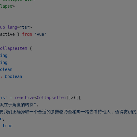
lapse
>
up
 lang
=
"ts"
>
active } 
from
 'vue'
ollapseItem
 {
ing
ing
olean
:
 boolean
ist
 =
 reactive
<
CollapseItem
[]>([{
赏识在于角度的转换"
,
只要我们正确择取一个合适的参照物乃至稍降一格去看待他人，值得赏识的
e
,
 
true