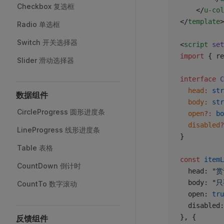
Checkbox 复选框
	</
u-col
</
template
>
Radio 单选框
Switch 开关选择器
<
script
 set
import
 { re
Slider 滑动选择器
interface
 C
  head
:
 str
数据组件
  body
:
 str
CircleProgress 圆形进度条
  open
?:
 bo
  disabled
?
LineProgress 线形进度条
}
Table 表格
const
 itemL
CountDown 倒计时
  head: 
"
  body: 
"
CountTo 数字滚动
  open: 
tru
  disabled:
}, {
反馈组件