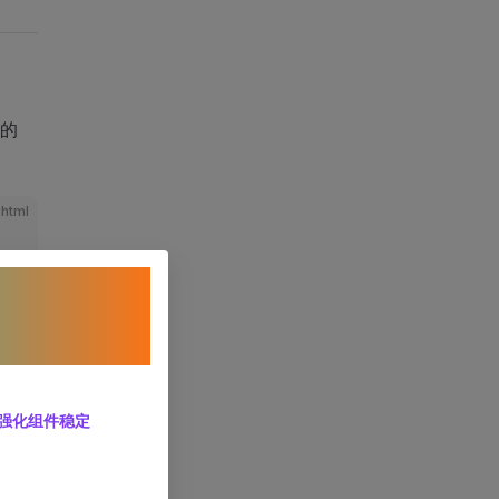
的
html
 itemList"
 :key
=
"index"
>
，强化组件稳定