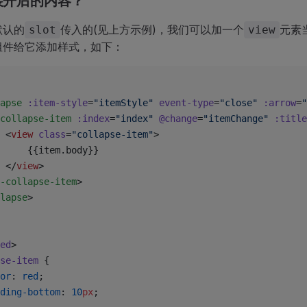
改展开后的内容？
默认的
传入的(见上方示例)，我们可以加一个
元素
slot
view
组件给它添加样式，如下：
apse
 :item-style
=
"itemStyle"
 event-type
=
"close"
 :arrow
=
"
collapse-item
 :index
=
"index"
 @change
=
"itemChange"
 :title
			<
view
 class
=
"collapse-item"
>
				{{item.body}}
			</
view
>
-collapse-item
>
lapse
>
ed
>
pse-item
 {
lor
: 
red
;
adding-bottom
: 
10
px
;