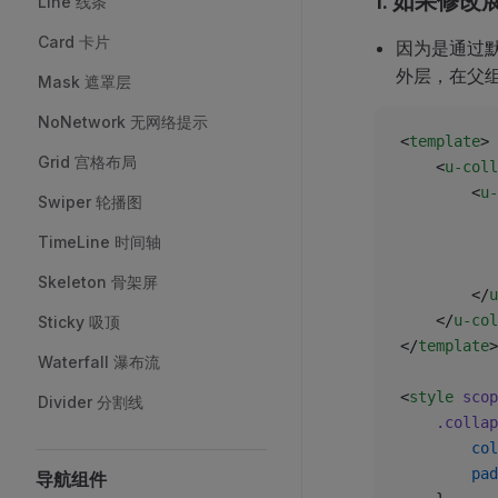
1. 如果修
Line 线条
Card 卡片
因为是通过
外层，在父
Mask 遮罩层
NoNetwork 无网络提示
<
template
>
Grid 宫格布局
	<
u-coll
		<
u-
Swiper 轮播图
TimeLine 时间轴
Skeleton 骨架屏
		</
u
	</
u-col
Sticky 吸顶
</
template
>
Waterfall 瀑布流
<
style
 scop
Divider 分割线
	.colla
		co
		p
导航组件