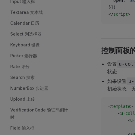
  open: 
fal
Input 输入框
}])
Textarea 文本域
</
script
>
Calendar 日历
Select 列选择器
Keyboard 键盘
控制面板
Picker 选择器
设置
u-col
Rate 评分
状态
Search 搜索
如果设置
u-
NumberBox 步进器
初始状态，
Upload 上传
<
template
>
VerificationCode 验证码倒计
	<
u-coll
时
		<
u-
Field 输入框
		</
u