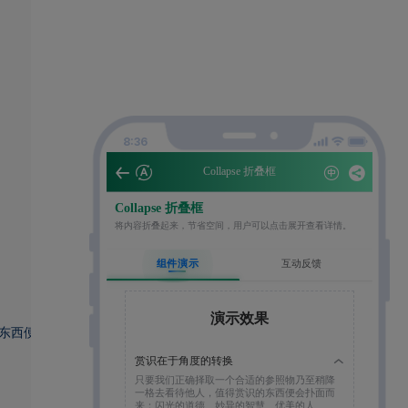
8:36
东西便会扑面而来"
,