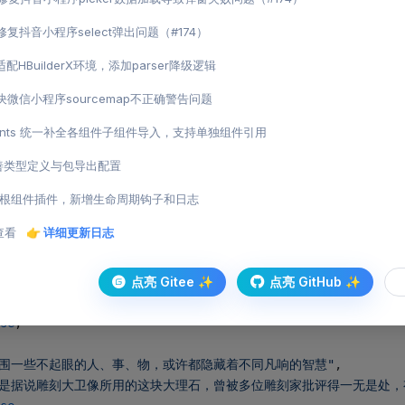
ollapseItem
 {
t 修复抖音小程序select弹出问题（#174）
ing
ing
 适配HBuilderX环境，添加parser降级逻辑
olean
:
 boolean
 解决微信小程序sourcemap不正确警告问题
nents 统一补全各组件子组件导入，支持单独组件引用
ist
 =
 reactive
<
CollapseItem
[]>([{
 完善类型定义与包导出配置
赏识在于角度的转换"
,
只要我们正确择取一个合适的参照物乃至稍降一格去看待他人，值得赏识的
ot 根组件插件，新增生命周期钩子和日志
e
,
查看
👉 详细更新日志
 
true
生活中不是缺少美，而是缺少发现美的眼睛"
点亮 Gitee ✨
,
点亮 GitHub ✨
学会欣赏，实际是一种积极生活的态度，是生活的调味品，会在欣赏中发现
se
,
周围一些不起眼的人、事、物，或许都隐藏着不同凡响的智慧"
,
但是据说雕刻大卫像所用的这块大理石，曾被多位雕刻家批评得一无是处，