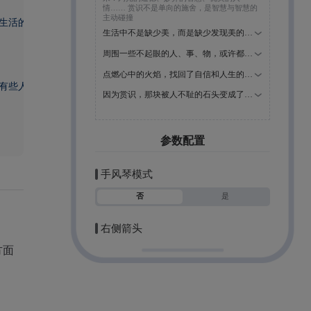
生活的美"
,
有些人认为这块大理石采凿得不好，有些人嫌它的纹路不够美"
,
方面