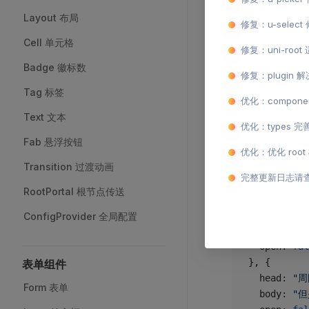
interface
 C
Layout 布局
修复：u-selec
  head
:
 str
  body
:
 str
Cell 单元格
修复：uni-root
  open
?:
 bo
Badge 徽标数
  disabled
?
修复：plugin
}
Tag 标签
优化：compo
Text 文本
const
 itemL
优化：types
  head: 
"
Fab 悬浮按钮
  body: 
"
优化：优化 ro
Transition 过渡动画
  open: 
tru
完整更新日志请
  disabled:
RootPortal 根节点传送
}, {
  head: 
"
ConfigProvider 全局配置
  body: 
"
  open: 
fal
}, {
表单组件
  head: 
"
Form 表单
  body: 
"