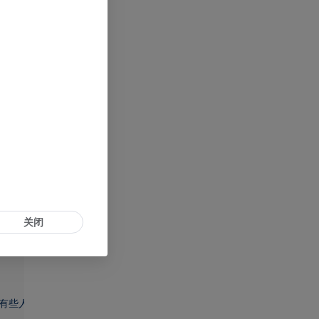
东西便会扑面而来"
,
关闭
生活的美"
,
有些人认为这块大理石采凿得不好，有些人嫌它的纹路不够美"
,