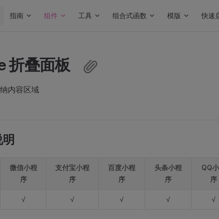
Main Navigation
指南
组件
工具
组合式函数
模版
快速
pse 折叠面板
纳内容区域
说明
微信小程
支付宝小程
百度小程
头条小程
QQ
序
序
序
序
序
√
√
√
√
√