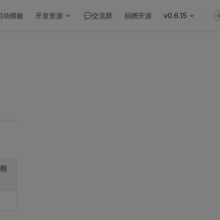
启动模板
开发资源
💬交流群
捐赠开源
v0.6.15
小程