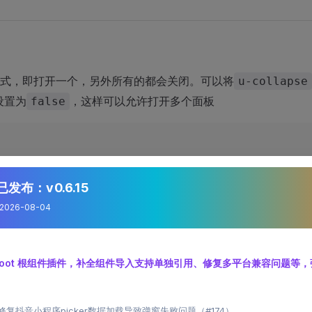
式，即打开一个，另外所有的都会关闭。可以将
u-collapse
设置为
，这样可以允许打开多个面板
false
apse
>
collapse-item
 :title
=
"item.head"
 v-for
=
"(item, index) in
发布：v0.6.15
			{{item.body}}
026-08-04
-collapse-item
>
lapse
>
优化 root 根组件插件，补全组件导入支持单独引用、修复多平台兼容问题等
up
 lang
=
"ts"
>
active } 
from
 'vue'
er 修复抖音小程序picker数据加载导致弹窗失败问题（#174）