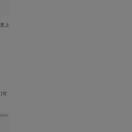
意上
们可
html