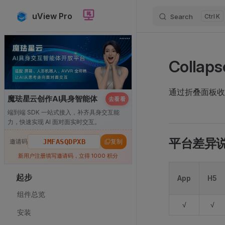
uView Pro
Search
K
Skip to content
Sidebar Navigation
Colla
通过折叠面板收
魔珐星云创作AI具身智能体
去看看
端到端 SDK 一站式接入，补齐具身交互能
力，快速实现 AI 面对面实时交互。
平台差异
邀请码
JMFASQDPXB
复制
新用户注册填写邀请码，立得 1000 积分
起步
App
H5
组件总览
√
√
安装